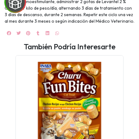
Como inmunoestimulante, administrar 2 gotas de Levantel 2 %
Gotas por kilo de peso/día, alternando 3 días de tratamiento con
3 días de descanso, durante 2 semanas. Repetir este ciclo una vez
al mes durante 3 meses o según indicación del Médico Veterinario.
También Podría Interesarte
UEGA
Y
NA!
🍀
Ruleta de
ascotas!
🐈
JUGAR
fined