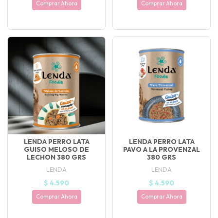
Comprar Ahora
Comprar Ahora
UEGA
Y
NA!
🍀
Ruleta de
ascotas!
🐈
LENDA PERRO LATA
LENDA PERRO LATA
JUGAR
GUISO MELOSO DE
PAVO A LA PROVENZAL
LECHON 380 GRS
380 GRS
fined
LENDA
LENDA
$ 4.590
$ 4.590
Comprar Ahora
Comprar Ahora