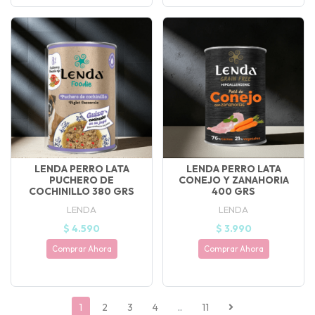
LENDA PERRO LATA
LENDA PERRO LATA
PUCHERO DE
CONEJO Y ZANAHORIA
COCHINILLO 380 GRS
400 GRS
LENDA
LENDA
$ 4.590
$ 3.990
Comprar Ahora
Comprar Ahora
1
2
3
4
..
11