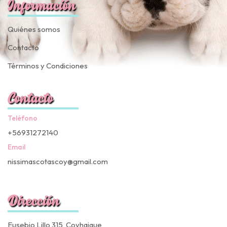
Información
Quiénes somos
Contacto
Términos y Condiciones
Contacto
Teléfono
+56931272140
Email
nissimascotascoy@gmail.com
Dirección
Eusebio Lillo 315, Coyhaique