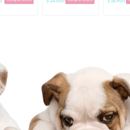
00
$ 24.500
$ 38.900