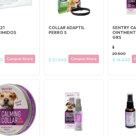
21
COLLAR ADAPTIL
SENTRY C
IMIDOS
PERRO S
OINTMENT 
GRS
$
20.500
Comprar Ahora
Comprar Ahora
00
$ 21.500
$ 16.400