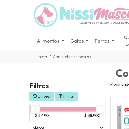
C
Alimentos
Gatos
Perros
c
Inicio
Conductuales perros
Co
Filtros
Mostrando 
Limpiar
Filtrar
$ 3.490
$ 38.900
Marca