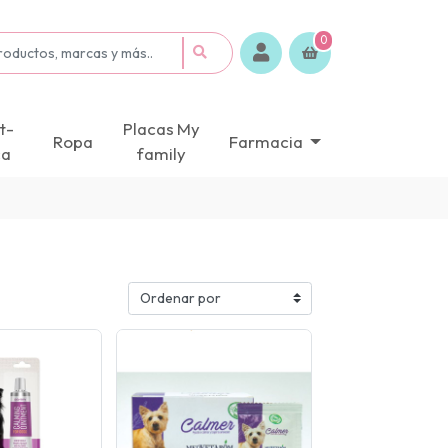
0
t-
Placas My
Ropa
Farmacia
ca
family