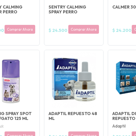
Y CALMING
SENTRY CALMING
CALMER 30
R PERRO
SPRAY PERRO
Comprar Ahora
Comprar Ahora
00
$ 24.500
$ 24.200
NG SPRAY SPOT
ADAPTIL REPUESTO 48
ADAPTIL D
/GATO 125 ML
ML
REPUESTO 
Adaptil
AR
Comprar Ahora
Comprar Ahora