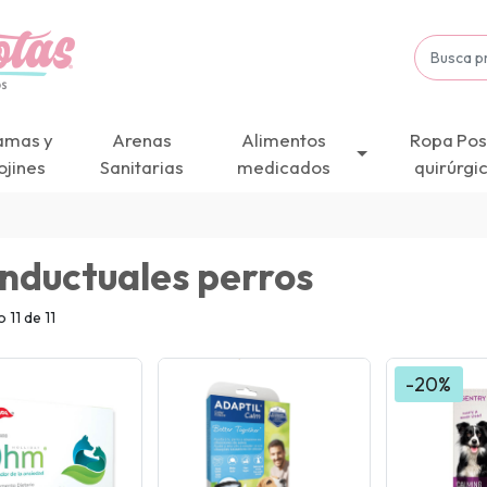
amas y
Arenas
Alimentos
Ropa Pos
ojines
Sanitarias
medicados
quirúrgi
nductuales perros
11 de 11
-20%