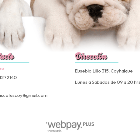
acto
Dirección
no
Eusebio Lillo 315, Coyhaique
1272140
Lunes a Sabados de 09 a 20 hr
ascotascoy@gmail.com