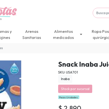
amas y
Arenas
Alimentos
Ropa Pos
ojines
Sanitarias
medicados
quirúrgi
es
Snack Inaba Jui
SKU: USA701
Inaba
Stock por sucursal
Pocas Unidades.
$ 2.890