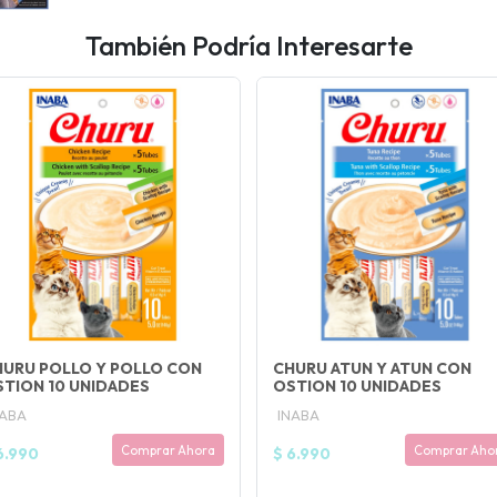
También Podría Interesarte
URU POLLO Y POLLO CON
CHURU ATUN Y ATUN CON
TION 10 UNIDADES
OSTION 10 UNIDADES
NABA
INABA
Comprar Ahora
Comprar Aho
6.990
$ 6.990