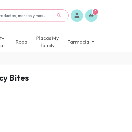
0
t-
Placas My
Ropa
Farmacia
ca
family
cy Bites