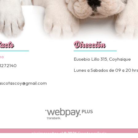
acto
Dirección
no
Eusebio Lillo 315, Coyhaique
1272140
Lunes a Sabados de 09 a 20 hr
ascotascoy@gmail.com
nissimascotas.cl © 2026
Creado por
Bsale