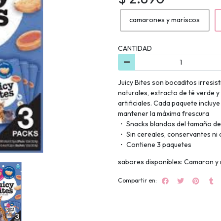
camarones y mariscos
CANTIDAD
Juicy Bites son bocaditos irres
naturales, extracto de té verde y
artificiales. Cada paquete incluy
mantener la máxima frescura
・ Snacks blandos del tamaño d
・ Sin cereales, conservantes ni c
・ Contiene 3 paquetes
sabores disponibles: Camaron y m
Compartir en: