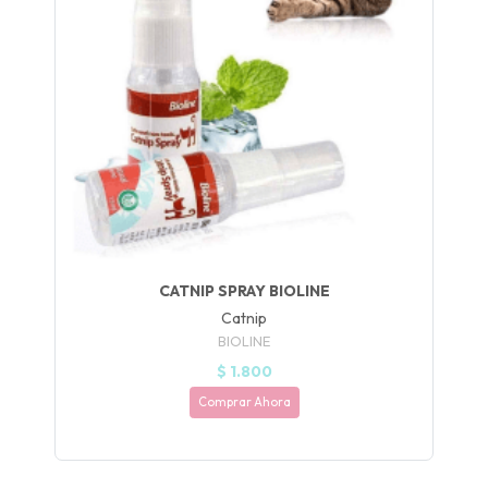
UEGA
Y
NA!
🍀
Ruleta de
ascotas!
🐈
CATNIP SPRAY BIOLINE
JUGAR
Catnip
BIOLINE
fined
$ 1.800
Comprar Ahora