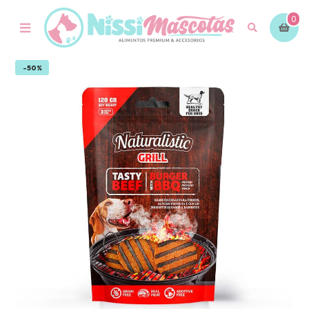
0
-50%