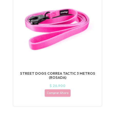
UEGA
Y
NA!
🍀
Ruleta de
ascotas!
🐈
JUGAR
STREET DOGS CORREA TACTIC 3 METROS
(ROSADA)
fined
$ 26.900
Comprar Ahora