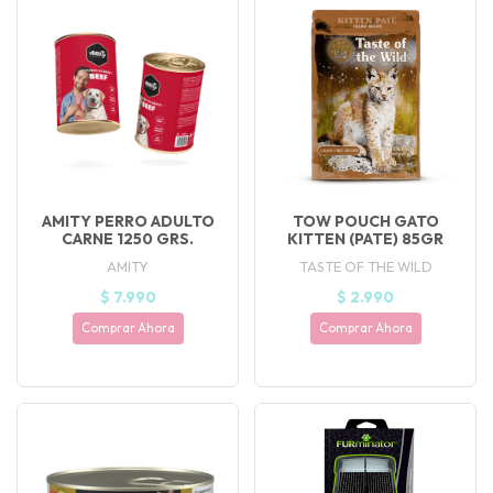
UEGA
Y
NA!
🍀
Ruleta de
ascotas!
🐈
AMITY PERRO ADULTO
TOW POUCH GATO
CARNE 1250 GRS.
KITTEN (PATE) 85GR
JUGAR
AMITY
TASTE OF THE WILD
$ 7.990
$ 2.990
fined
Comprar Ahora
Comprar Ahora