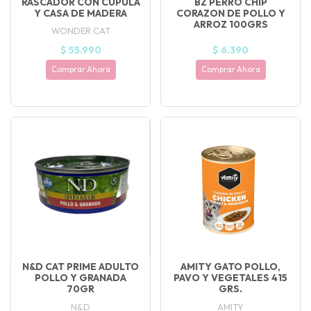
RASCADOR CON CÚPULA
BZ PERRO CHIP
Y CASA DE MADERA
CORAZON DE POLLO Y
ARROZ 100GRS
WONDER CAT
$ 55.990
$ 6.390
Comprar Ahora
Comprar Ahora
N&D CAT PRIME ADULTO
AMITY GATO POLLO,
POLLO Y GRANADA
PAVO Y VEGETALES 415
70GR
GRS.
N&D
AMITY