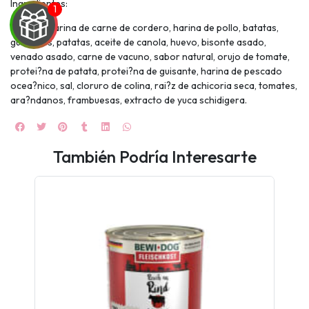
Ingredientes:
Bu?falo, harina de carne de cordero, harina de pollo, batatas,
guisantes, patatas, aceite de canola, huevo, bisonte asado,
venado asado, carne de vacuno, sabor natural, orujo de tomate,
protei?na de patata, protei?na de guisante, harina de pescado
ocea?nico, sal, cloruro de colina, rai?z de achicoria seca, tomates,
ara?ndanos, frambuesas, extracto de yuca schidigera.
UEGA
También Podría Interesarte
Y
NA!
🍀
Ruleta de
ascotas!
🐈
JUGAR