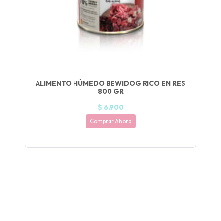
fined
ALIMENTO HÚMEDO BEWIDOG RICO EN RES
800 GR
$ 6.900
Comprar Ahora