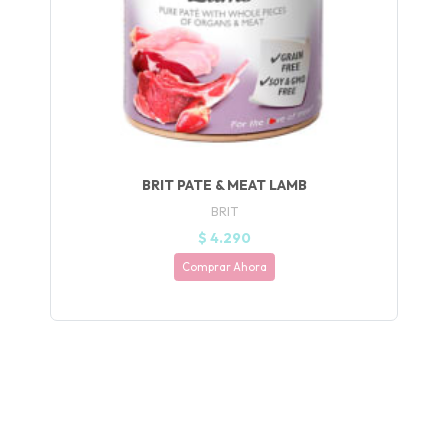
Y
NA!
🍀
Ruleta de
ascotas!
🐈
BRIT PATE & MEAT LAMB
BRIT
JUGAR
$ 4.290
Comprar Ahora
fined