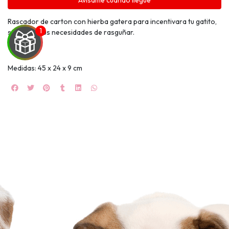
Avísame cuando llegue
Rascador de carton con hierba gatera para incentivara tu gatito,
satisface sus necesidades de rasguñar.
Medidas: 45 x 24 x 9 cm
UEGA
Y
NA!
🍀
Ruleta de
ascotas!
🐈
JUGAR
fined