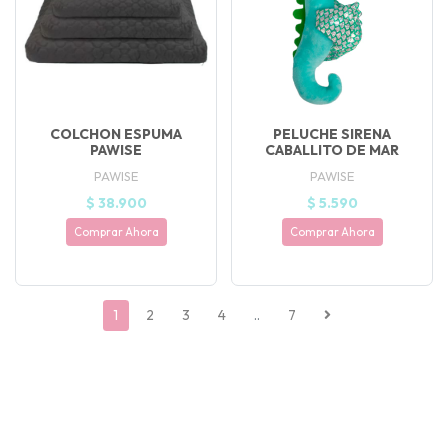
COLCHON ESPUMA
PELUCHE SIRENA
PAWISE
CABALLITO DE MAR
PAWISE
PAWISE
$ 38.900
$ 5.590
Comprar Ahora
Comprar Ahora
1
2
3
4
..
7