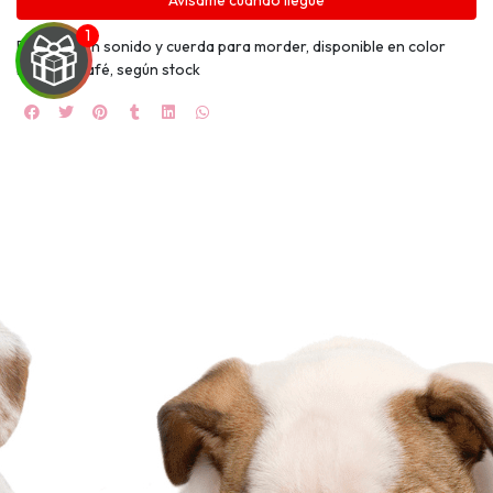
Avísame cuando llegue
Peluche con sonido y cuerda para morder, disponible en color
blanco y café, según stock
UEGA
Y
NA!
🍀
Ruleta de
ascotas!
🐈
JUGAR
fined