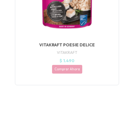
Y
NA!
🍀
Ruleta de
ascotas!
VITAKRAFT POESIE DELICE
🐈
VITAKRAFT
$ 1.490
JUGAR
Comprar Ahora
fined