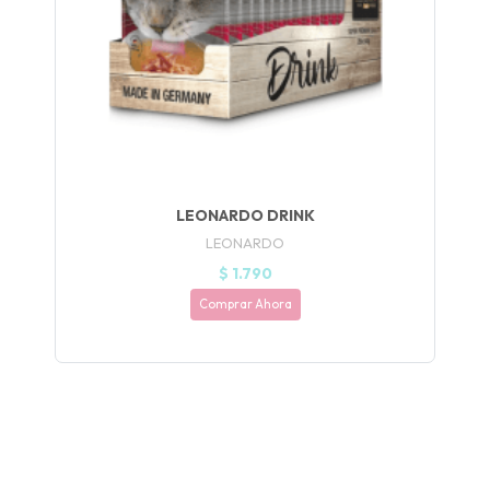
JUGAR
fined
LEONARDO DRINK
LEONARDO
$ 1.790
Comprar Ahora