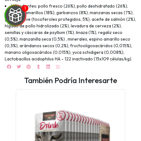
Ingredientes: pollo fresco (26%), pollo deshidratado (26%),
guisantes amarillos (18%), garbanzos (8%), manzanas secas (7%),
grasa de ave (tocoferoles protegidos, 5%), aceite de salmón (2%),
hígado de pollo hidrolizado (2%), levadura de cerveza (2%),
semillas y cáscaras de psyllium (1%), linaza (1%), regaliz seco
(0,5%), manzanilla seca (0,5%) , minerales, espino amarillo seco
(0,3%), arándanos secos (0,2%), fructooligosacáridos (0,015%),
manano oligosacáridos (0,015%), yuca schidigera (0,008%),
Lactobacillus acidophilus HA - 122 inactivado (15x109 células/kg).
UEGA
También Podría Interesarte
Y
NA!
🍀
Ruleta de
ascotas!
🐈