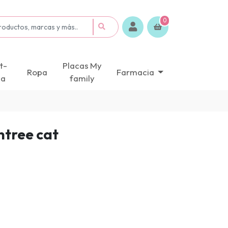
0
t-
Placas My
Ropa
Farmacia
ca
family
ntree cat