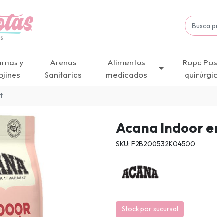
amas y
Arenas
Alimentos
Ropa Pos
ojines
Sanitarias
medicados
quirúrgi
t
Acana Indoor e
SKU: F2B200532K04500
Stock por sucursal