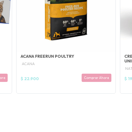
ACANA FREERUN POULTRY
CRE
UN
ACANA
NAT
ora
Comprar Ahora
$ 22.900
$ 1