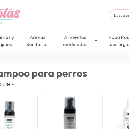
amas y
Arenas
Alimentos
Ropa Pos
ojines
Sanitarias
medicados
quirúrgi
ampoo para perros
 7 de 7