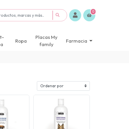
0
t-
Placas My
Ropa
Farmacia
ca
family