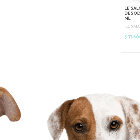
NA!
LE SA
DESOD
ML
🍀
LE SAL
$ 11.60
Ruleta de
otas! 🐕🐈
JUGAR
fined