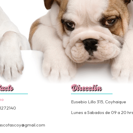
acto
Dirección
no
Eusebio Lillo 315, Coyhaique
1272140
Lunes a Sabados de 09 a 20 hr
ascotascoy@gmail.com