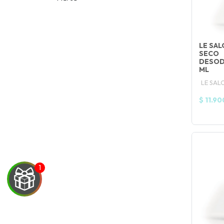
LE SA
SECO
DESOD
ML
LE SAL
$ 11.90
UEGA
Y