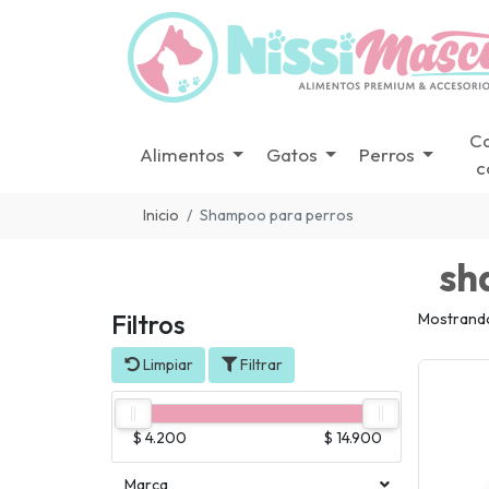
C
Alimentos
Gatos
Perros
c
Inicio
Shampoo para perros
sh
Filtros
Mostrando
Limpiar
Filtrar
$ 4.200
$ 14.900
Marca