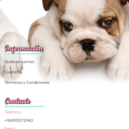
🍀
Ruleta de
ascotas!
🐈
JUGAR
Información
fined
Quiénes somos
Contacto
Términos y Condiciones
Contacto
Teléfono
+56931272140
Email