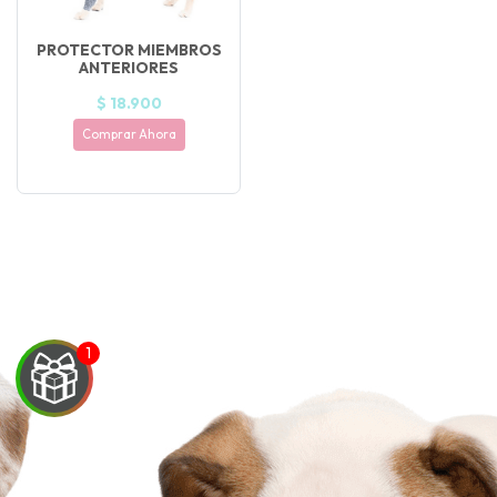
PROTECTOR MIEMBROS
ANTERIORES
$ 18.900
Comprar Ahora
UEGA
Y
NA!