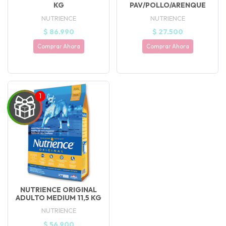
KG
PAV/POLLO/ARENQUE
NUTRIENCE
NUTRIENCE
$ 86.990
$ 27.500
Comprar Ahora
Comprar Ahora
UEGA
Y
NUTRIENCE ORIGINAL
NA!
ADULTO MEDIUM 11,5 KG
NUTRIENCE
🍀
$ 56.900