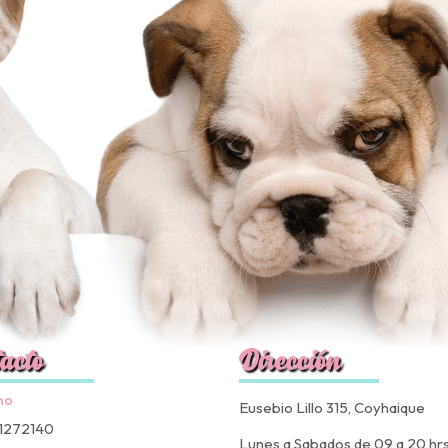
acto
Dirección
no
Eusebio Lillo 315, Coyhaique
1272140
Lunes a Sabados de 09 a 20 hr