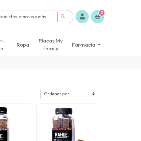
0
t-
Placas My
Ropa
Farmacia
ca
family