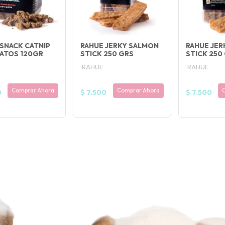
SNACK CATNIP
RAHUE JERKY SALMON
RAHUE JER
GATOS 120GR
STICK 250 GRS
STICK 250
RAHUE
RAHUE
Comprar Ahora
Comprar Ahora
0
$ 7.500
$ 7.500