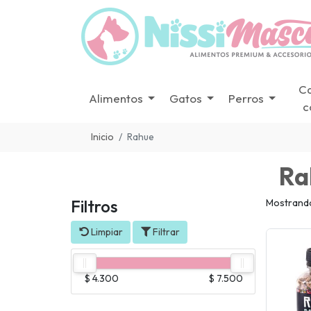
C
Alimentos
Gatos
Perros
c
Inicio
Rahue
Ra
Filtros
Mostrando
Limpiar
Filtrar
$ 4.300
$ 7.500