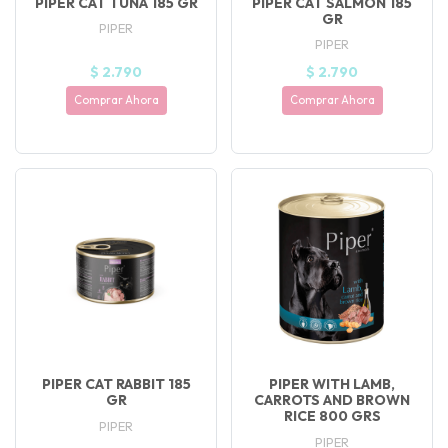
PIPER CAT TUNA 185 GR
PIPER CAT SALMON 185
GR
PIPER
PIPER
$ 2.790
$ 2.790
Comprar Ahora
Comprar Ahora
PIPER CAT RABBIT 185
PIPER WITH LAMB,
GR
CARROTS AND BROWN
RICE 800 GRS
PIPER
PIPER