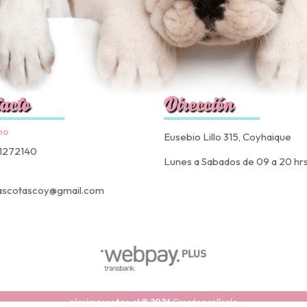
acto
Dirección
no
Eusebio Lillo 315, Coyhaique
1272140
Lunes a Sabados de 09 a 20 hr
ascotascoy@gmail.com
nissimascotas.cl © 2026
Creado por
Bsale