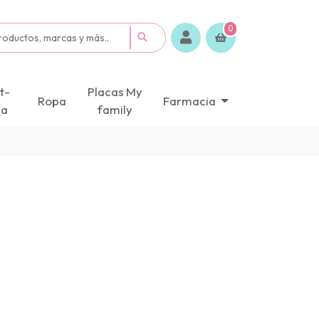
0
t-
Placas My
Ropa
Farmacia
ca
family