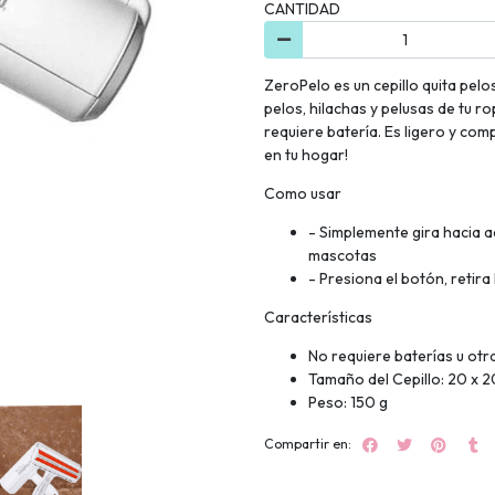
CANTIDAD
ZeroPelo es un cepillo quita pelo
pelos, hilachas y pelusas de tu r
requiere batería. Es ligero y co
en tu hogar!
Como usar
- Simplemente gira hacia a
mascotas
- Presiona el botón, retira
Características
No requiere baterías u otr
Tamaño del Cepillo: 20 x 2
Peso: 150 g
Compartir en: