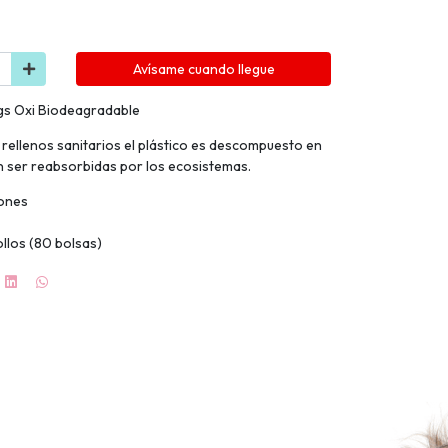
Avísame cuando llegue
s Oxi Biodeagradable
rellenos sanitarios el plástico es descompuesto en
n ser reabsorbidas por los ecosistemas.
iones
ollos (80 bolsas)