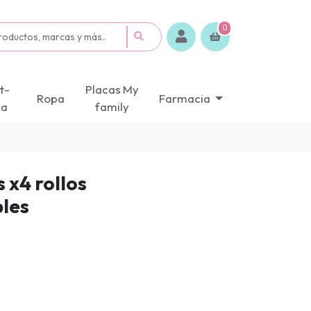
0
t-
Placas My
Ropa
Farmacia
ca
family
x4 rollos
les