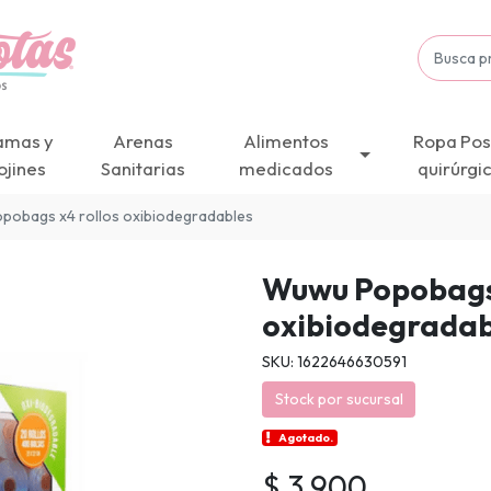
amas y
Arenas
Alimentos
Ropa Pos
ojines
Sanitarias
medicados
quirúrgi
pobags x4 rollos oxibiodegradables
Wuwu Popobags 
oxibiodegradab
SKU: 1622646630591
Stock por sucursal
Agotado.
$ 3.900