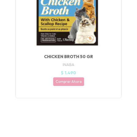
Y
NA!
🍀
Ruleta de
ascotas!
🐈
CHICKEN BROTH 50 GR
INABA
JUGAR
$ 1.490
Comprar Ahora
fined