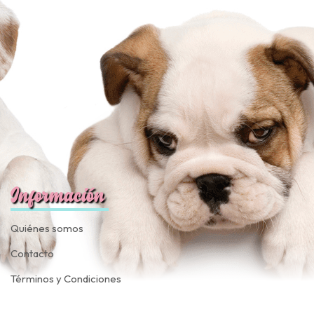
fined
Información
Quiénes somos
Contacto
Términos y Condiciones