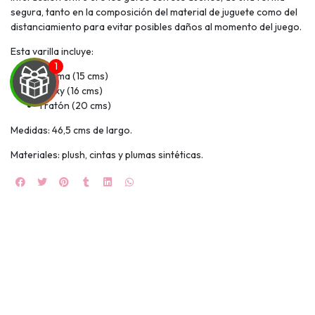
segura, tanto en la composición del material de juguete como del
distanciamiento para evitar posibles daños al momento del juego.
Esta varilla incluye:
1 pluma (15 cms)
1 foxy (16 cms)
1 ratón (20 cms)
Medidas: 46,5 cms de largo.
UEGA
Materiales: plush, cintas y plumas sintéticas.
Y
NA!
🍀
Ruleta de
ascotas!
🐈
JUGAR