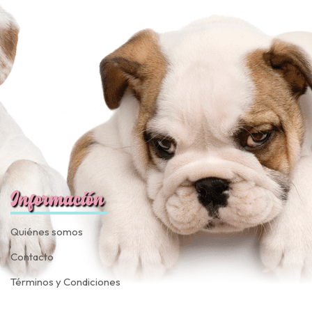
fined
Información
Quiénes somos
Contacto
Términos y Condiciones