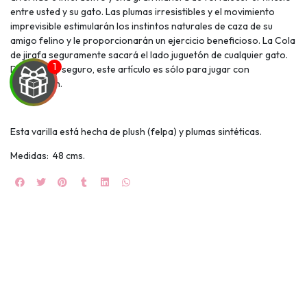
entre usted y su gato. Las plumas irresistibles y el movimiento
imprevisible estimularán los instintos naturales de caza de su
amigo felino y le proporcionarán un ejercicio beneficioso. La Cola
de jirafa seguramente sacará el lado juguetón de cualquier gato.
Duradero y seguro, este artículo es sólo para jugar con
supervisión.
Esta varilla está hecha de plush (felpa) y plumas sintéticas.
UEGA
Medidas: 48 cms.
Y
NA!
🍀
Ruleta de
ascotas!
🐈
JUGAR