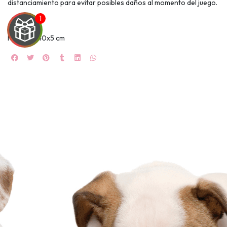
distanciamiento para evitar posibles daños al momento del juego.
Medidas: 40x5 cm
UEGA
Y
NA!
🍀
Ruleta de
ascotas!
🐈
JUGAR
fined