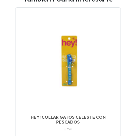
UEGA
Y
NA!
🍀
Ruleta de
ascotas!
🐈
JUGAR
fined
HEY! COLLAR GATOS CELESTE CON
PESCADOS
HEY!