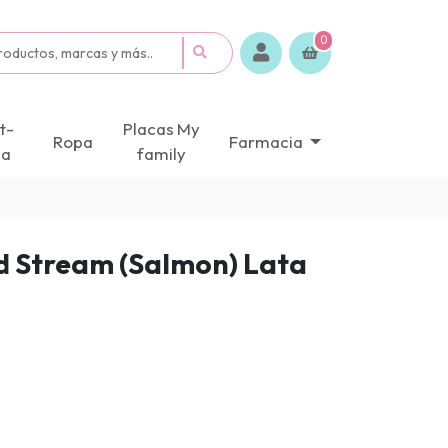
0
t-
Placas My
Ropa
Farmacia
ca
family
ld Stream (Salmon) Lata