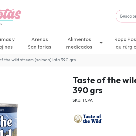
amas y
Arenas
Alimentos
Ropa Pos
ojines
Sanitarias
medicados
quirúrgi
of the wild stream (salmon) lata 390 grs
Taste of the wi
390 grs
SKU: TCPA