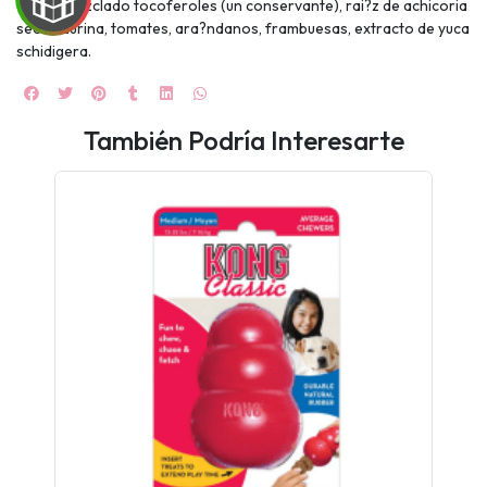
colina, mezclado tocoferoles (un conservante), rai?z de achicoria
seca, taurina, tomates, ara?ndanos, frambuesas, extracto de yuca
schidigera.
También Podría Interesarte
UEGA
Y
NA!
🍀
Ruleta de
ascotas!
🐈
JUGAR
fined