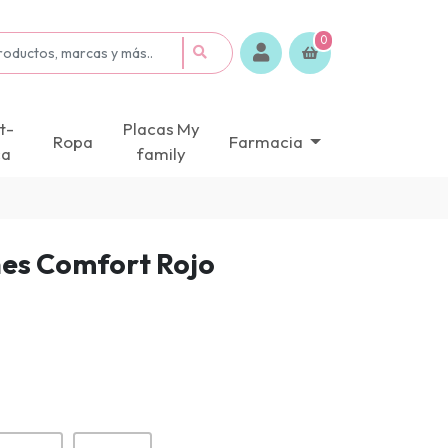
0
t-
Placas My
Ropa
Farmacia
ca
family
nes Comfort Rojo