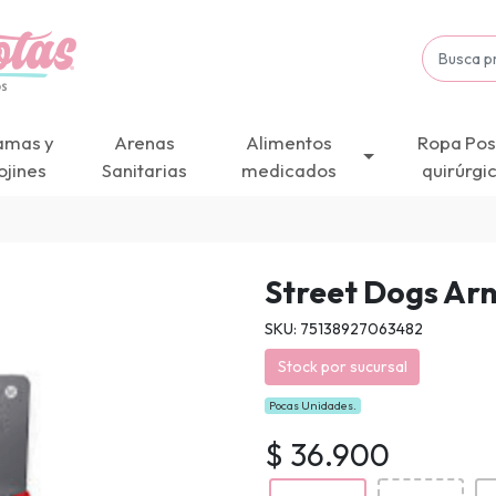
amas y
Arenas
Alimentos
Ropa Pos
ojines
Sanitarias
medicados
quirúrgi
Street Dogs Ar
SKU: 75138927063482
Stock por sucursal
Pocas Unidades.
$ 36.900