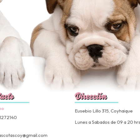
acto
Dirección
no
Eusebio Lillo 315, Coyhaique
1272140
Lunes a Sabados de 09 a 20 hr
ascotascoy@gmail.com