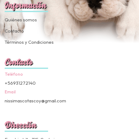
Información
Quiénes somos
Contacto
Términos y Condiciones
Contacto
Teléfono
+56931272140
Email
nissimascotascoy@gmail.com
Dirección