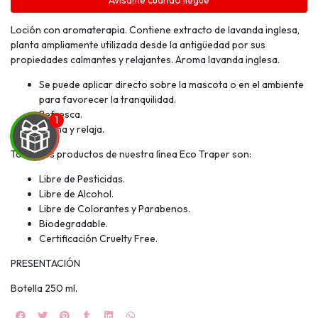
Avísame cuando llegue
Loción con aromaterapia. Contiene extracto de lavanda inglesa,
planta ampliamente utilizada desde la antigüedad por sus
propiedades calmantes y relajantes. Aroma lavanda inglesa.
Se puede aplicar directo sobre la mascota o en el ambiente
para favorecer la tranquilidad.
Refresca.
Calma y relaja.
Todos los productos de nuestra línea Eco Traper son:
Libre de Pesticidas.
Libre de Alcohol.
UEGA
Libre de Colorantes y Parabenos.
Biodegradable.
Y
Certificación Cruelty Free.
NA!
PRESENTACIÓN
🍀
Botella 250 ml.
Ruleta de