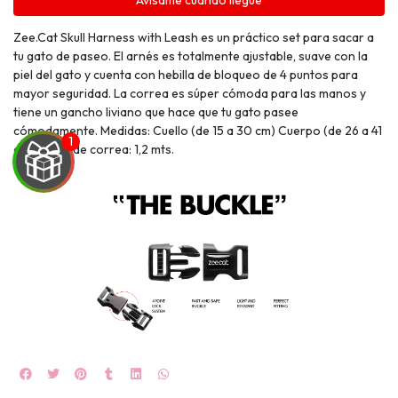
Avísame cuando llegue
Zee.Cat Skull Harness with Leash es un práctico set para sacar a
tu gato de paseo. El arnés es totalmente ajustable, suave con la
piel del gato y cuenta con hebilla de bloqueo de 4 puntos para
mayor seguridad. La correa es súper cómoda para las manos y
tiene un gancho liviano que hace que tu gato pasee
cómodamente. Medidas: Cuello (de 15 a 30 cm) Cuerpo (de 26 a 41
cm) Largo de correa: 1,2 mts.
UEGA
Y
NA!
🍀
Ruleta de