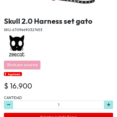
Skull 2.0 Harness set gato
SKU: 67094690327453
Stock por sucursal
Agotado.
$ 16.900
CANTIDAD