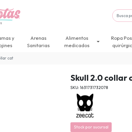
amas y
Arenas
Alimentos
Ropa Pos
ojines
Sanitarias
medicados
quirúrgi
llar cat
Skull 2.0 collar 
SKU: 1631731732078
Stock por sucursal