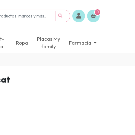
0
t-
Placas My
Ropa
Farmacia
ca
family
cat