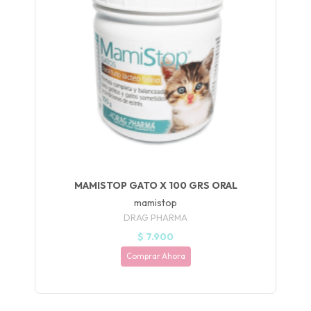
🐈
JUGAR
fined
MAMISTOP GATO X 100 GRS ORAL
mamistop
DRAG PHARMA
$ 7.900
Comprar Ahora