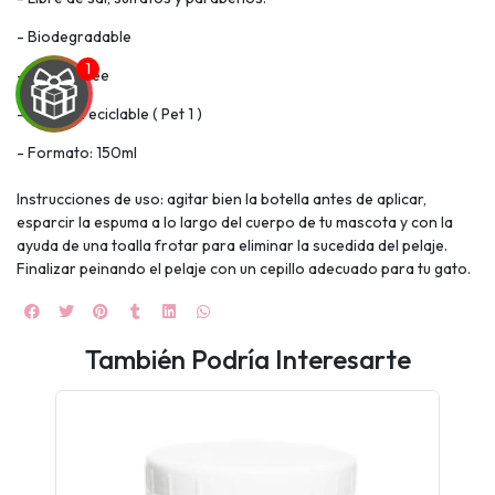
- Biodegradable
- Crueltyfree
- Envase reciclable ( Pet 1 )
- Formato: 150ml
Instrucciones de uso: agitar bien la botella antes de aplicar,
esparcir la espuma a lo largo del cuerpo de tu mascota y con la
ayuda de una toalla frotar para eliminar la sucedida del pelaje.
Finalizar peinando el pelaje con un cepillo adecuado para tu gato.
UEGA
Y
También Podría Interesarte
NA!
🍀
Ruleta de
ascotas!