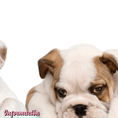
🐈
JUGAR
fined
Información