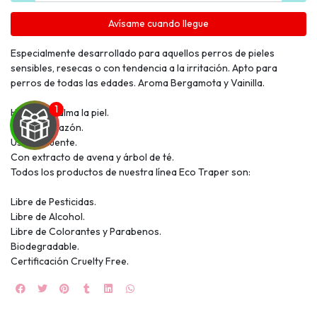
Avísame cuando llegue
Especialmente desarrollado para aquellos perros de pieles
sensibles, resecas o con tendencia a la irritación. Apto para
perros de todas las edades. Aroma Bergamota y Vainilla.
Hidrata y calma la piel.
Alivia la picazón.
Uso frecuente.
Con extracto de avena y árbol de té.
Todos los productos de nuestra línea Eco Traper son:
UEGA
Libre de Pesticidas.
Y
Libre de Alcohol.
Libre de Colorantes y Parabenos.
NA!
Biodegradable.
Certificación Cruelty Free.
🍀
Ruleta de
ascotas!