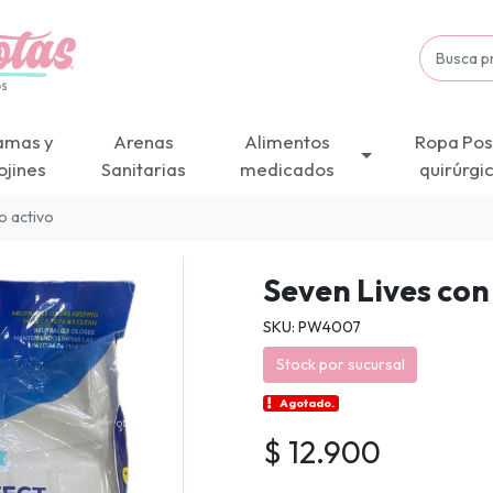
amas y
Arenas
Alimentos
Ropa Pos
ojines
Sanitarias
medicados
quirúrgi
o activo
Seven Lives con
SKU: PW4007
Stock por sucursal
Agotado.
$ 12.900