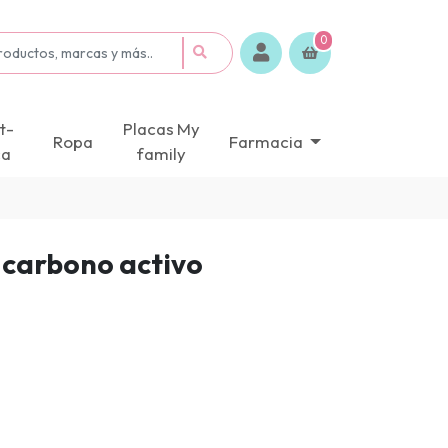
0
t-
Placas My
Ropa
Farmacia
ca
family
 carbono activo