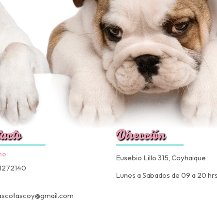
acto
Dirección
no
Eusebio Lillo 315, Coyhaique
1272140
Lunes a Sabados de 09 a 20 hr
ascotascoy@gmail.com