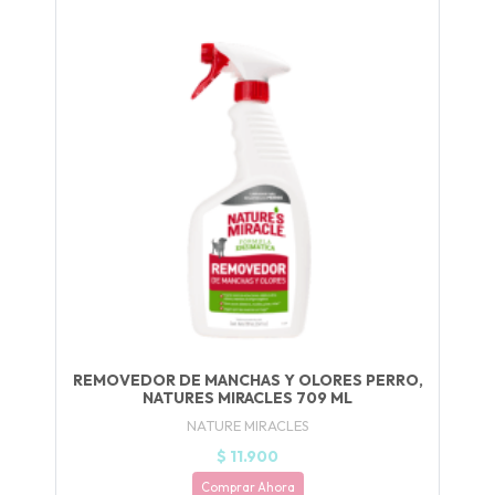
UEGA
Y
NA!
🍀
Ruleta de
ascotas!
🐈
JUGAR
REMOVEDOR DE MANCHAS Y OLORES PERRO,
fined
NATURES MIRACLES 709 ML
NATURE MIRACLES
$ 11.900
Comprar Ahora