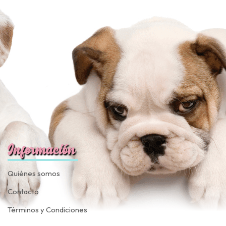
fined
Información
Quiénes somos
Contacto
Términos y Condiciones