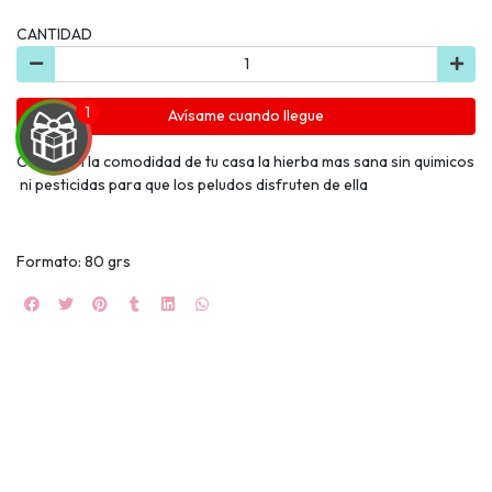
CANTIDAD
Avísame cuando llegue
Cultiva en la comodidad de tu casa la hierba mas sana sin quimicos
ni pesticidas para que los peludos disfruten de ella
UEGA
Y
Formato: 80 grs
NA!
🍀
Ruleta de
ascotas!
🐈
JUGAR