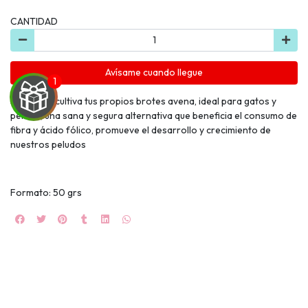
CANTIDAD
Avísame cuando llegue
Siembra y cultiva tus propios brotes avena, ideal para gatos y
perros, una sana y segura alternativa que beneficia el consumo de
fibra y ácido fólico, promueve el desarrollo y crecimiento de
nuestros peludos
UEGA
Y
Formato: 50 grs
NA!
🍀
Ruleta de
ascotas!
🐈