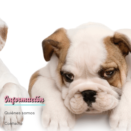
JUGAR
fined
Información
Quiénes somos
Contacto