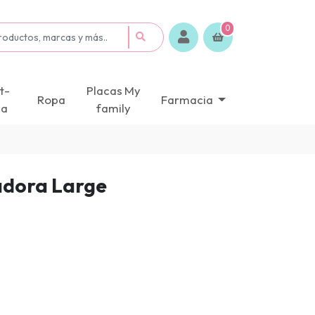
0
t-
Placas My
Ropa
Farmacia
ca
family
adora Large