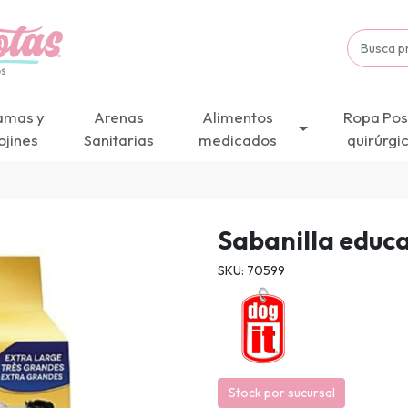
amas y
Arenas
Alimentos
Ropa Pos
ojines
Sanitarias
medicados
quirúrgi
Sabanilla educ
SKU: 70599
Stock por sucursal