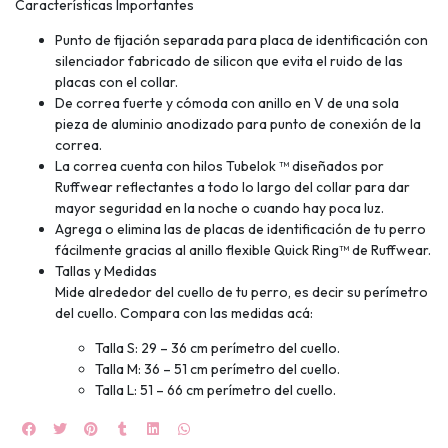
Características Importantes
Punto de fijación separada para placa de identificación con
UEGA
silenciador fabricado de silicon que evita el ruido de las
placas con el collar.
Y
De correa fuerte y cómoda con anillo en V de una sola
pieza de aluminio anodizado para punto de conexión de la
NA!
correa.
🍀
La correa cuenta con hilos Tubelok ™ diseñados por
Ruffwear reflectantes a todo lo largo del collar para dar
mayor seguridad en la noche o cuando hay poca luz.
Ruleta de
Agrega o elimina las de placas de identificación de tu perro
ascotas!
🐈
fácilmente gracias al anillo flexible Quick Ring™ de Ruffwear.
Tallas y Medidas
Mide alrededor del cuello de tu perro, es decir su perímetro
JUGAR
del cuello. Compara con las medidas acá:
fined
Talla S: 29 – 36 cm perímetro del cuello.
Talla M: 36 – 51 cm perímetro del cuello.
Talla L: 51 – 66 cm perímetro del cuello.