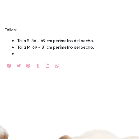
NA!
🍀
Tallas:
Ruleta de
ascotas!
Talla S: 56 – 69 cm perímetro del pecho.
🐈
Talla M: 69 – 81 cm perímetro del pecho.
JUGAR
fined