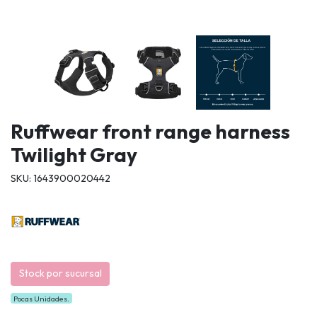
Ruffwear front range harness
Twilight Gray
SKU: 1643900020442
Stock por sucursal
Pocas Unidades.