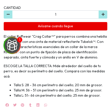
CANTIDAD
Avísame cuando llegue
El collar Ruffwear "Crag Collar™" para perros combina una hebilla
de fácil uso con una cinta de material reflectante Tubelok™. Con
todas las características esenciales de un collar de la marca
Ruffwear: con un punto de fijación de placa de identificación
separado, cinta fuerte y cómoda y un anillo en V de aluminio.
ESCOGE LA TALLA CORRECTA: Mide alrededor del cuello de tu
UEGA
perro, es decir su perímetro del cuello. Compara con las medidas
acá:
Y
Talla S: 28 - 36 cm perímetro del cuello; 20 mm de grosor.
NA!
Talla M: 36 - 51 cm perímetro del cuello; 25 mm de grosor.
Talla L: 51- 66 cm perímetro del cuello; 25 mm de grosor.
🍀
Ruleta de