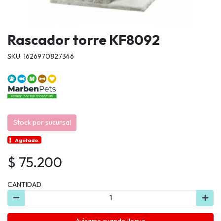
Rascador torre KF8092
SKU: 1626970827346
Stock por sucursal
Agotado.
$ 75.200
CANTIDAD