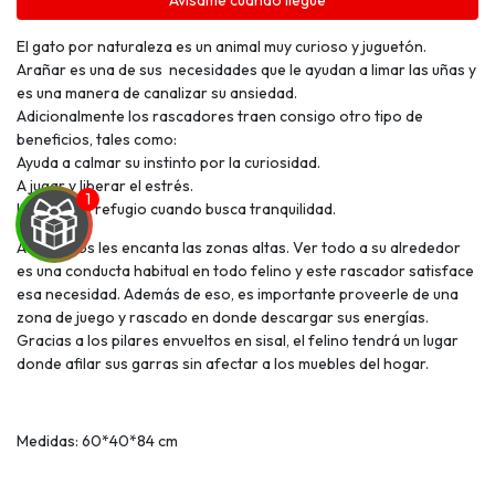
Avísame cuando llegue
El gato por naturaleza es un animal muy curioso y juguetón.
Arañar es una de sus necesidades que le ayudan a limar las uñas y
es una manera de canalizar su ansiedad.
Adicionalmente los rascadores traen consigo otro tipo de
beneficios, tales como:
Ayuda a calmar su instinto por la curiosidad.
A jugar y liberar el estrés.
Le sirve de refugio cuando busca tranquilidad.
A los gatos les encanta las zonas altas. Ver todo a su alrededor
es una conducta habitual en todo felino y este rascador satisface
esa necesidad. Además de eso, es importante proveerle de una
zona de juego y rascado en donde descargar sus energías.
UEGA
Gracias a los pilares envueltos en sisal, el felino tendrá un lugar
donde afilar sus garras sin afectar a los muebles del hogar.
Y
NA!
Medidas: 60*40*84 cm
🍀