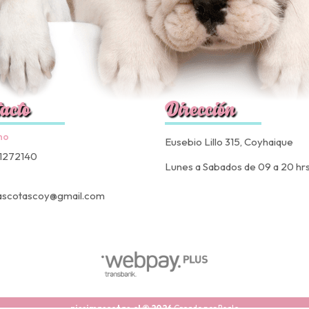
acto
Dirección
no
Eusebio Lillo 315, Coyhaique
1272140
Lunes a Sabados de 09 a 20 hr
ascotascoy@gmail.com
nissimascotas.cl © 2026
Creado por
Bsale