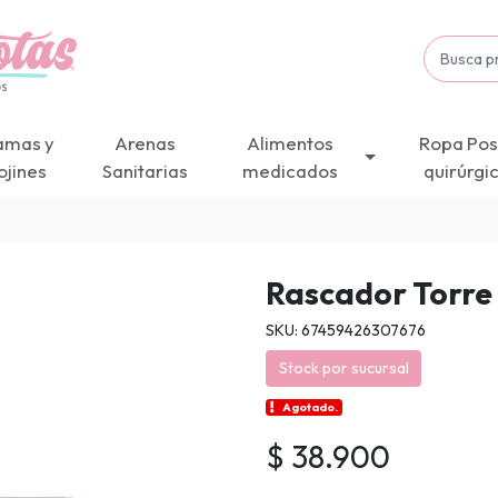
amas y
Arenas
Alimentos
Ropa Pos
ojines
Sanitarias
medicados
quirúrgi
Rascador Torre
SKU: 67459426307676
Stock por sucursal
Agotado.
$ 38.900