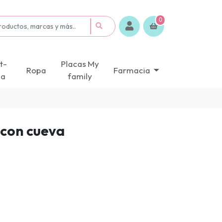
0
t-
Placas My
Ropa
Farmacia
ca
family
 con cueva