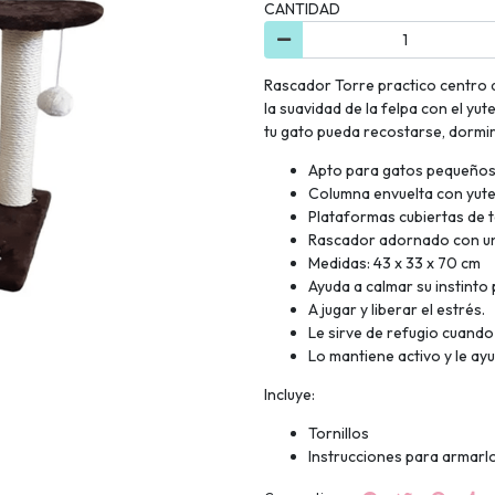
CANTIDAD
Rascador Torre practico centro 
la suavidad de la felpa con el y
tu gato pueda recostarse, dormir
Apto para gatos pequeños
Columna envuelta con yute 
Plataformas cubiertas de t
Rascador adornado con una
Medidas: 43 x 33 x 70 cm
Ayuda a calmar su instinto 
A jugar y liberar el estrés.
Le sirve de refugio cuando
Lo mantiene activo y le ay
Incluye:
Tornillos
Instrucciones para armarlo