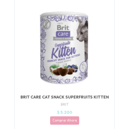
UEGA
Y
NA!
🍀
Ruleta de
ascotas!
🐈
JUGAR
BRIT CARE CAT SNACK SUPERFRUITS KITTEN
fined
BRIT
$ 5.200
Comprar Ahora