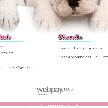
acto
Dirección
no
Eusebio Lillo 315, Coyhaique
1272140
Lunes a Sabados de 09 a 20 hr
ascotascoy@gmail.com
nissimascotas.cl © 2026
Creado por
Bsale