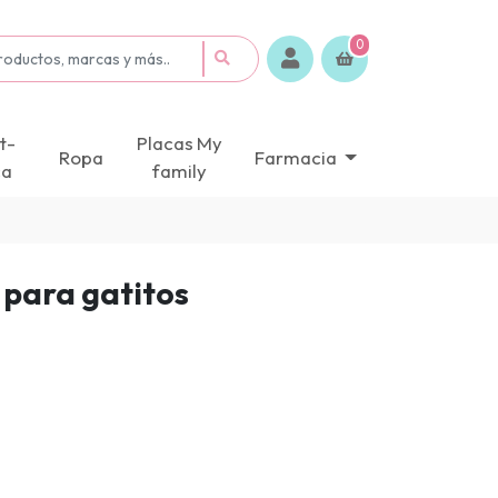
0
t-
Placas My
Ropa
Farmacia
ca
family
 para gatitos