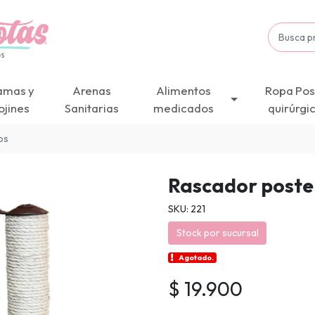
amas y
Arenas
Alimentos
Ropa Pos
ojines
Sanitarias
medicados
quirúrgi
os
Rascador poste
SKU: 221
Stock por sucursal
Agotado.
$ 19.900