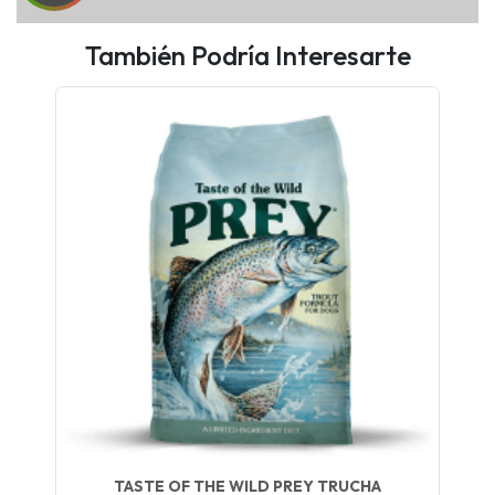
También Podría Interesarte
UEGA
Y
NA!
🍀
Ruleta de
ascotas!
🐈
JUGAR
fined
TASTE OF THE WILD PREY TRUCHA