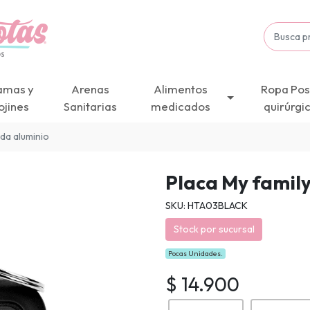
amas y
Arenas
Alimentos
Ropa Pos
ojines
Sanitarias
medicados
quirúrgi
da aluminio
Placa My famil
SKU: HTA03BLACK
Stock por sucursal
Pocas Unidades.
$ 14.900