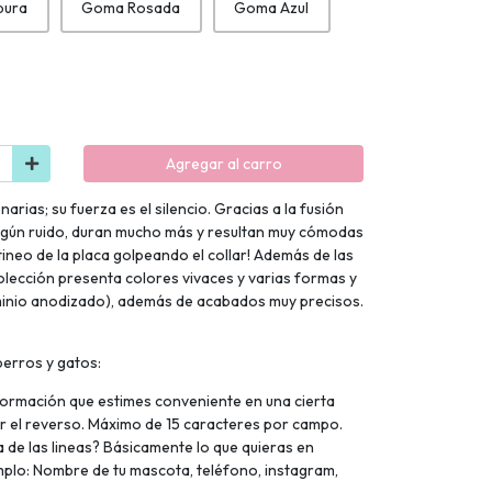
pura
Goma Rosada
Goma Azul
Agregar al carro
rias; su fuerza es el silencio. Gracias a la fusión
ngún ruido, duran mucho más y resultan muy cómodas
ntineo de la placa golpeando el collar! Además de las
colección presenta colores vivaces y varias formas y
minio anodizado), además de acabados muy precisos.
perros y gatos:
nformación que estimes conveniente en una cierta
or el reverso. Máximo de 15 caracteres por campo.
 de las lineas? Básicamente lo que quieras en
mplo: Nombre de tu mascota, teléfono, instagram,