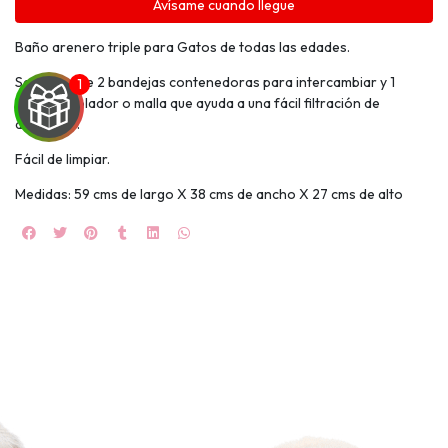
Avísame cuando llegue
Baño arenero triple para Gatos de todas las edades.
Se compone 2 bandejas contenedoras para intercambiar y 1
bandeja colador o malla que ayuda a una fácil filtración de
desechos.
Fácil de limpiar.
UEGA
Medidas: 59 cms de largo X 38 cms de ancho X 27 cms de alto
Y
NA!
🍀
Ruleta de
ascotas!
🐈
JUGAR