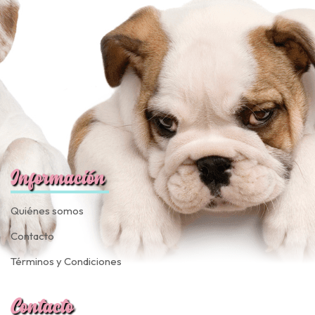
fined
Información
Quiénes somos
Contacto
Términos y Condiciones
Contacto